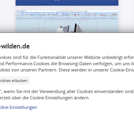
-wilden.de
okies sind für die Funktionalität unserer Website unbedingt erfo
nd Performance-Cookies die Browsing-Daten verfolgen, um uns be
kies von unseren Partnern. Diese werden in unserer Cookie-Eins
3D-Scan Runder Balkon 2
ookies erlauben
n", wenn Sie mit der Verwendung aller Cookies einverstanden sind
erzeit über die Cookie Einstellungen ändern.
okie-Einstellungen