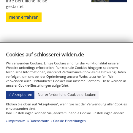
ihre berufliche Reise
gestartet.
mehr erfahren
Cookies auf schlosserei-wilden.de
Wir verwenden Cookies. Einige Cookies sind für die Funktionalität unserer
Schlosserei Dieter Wilden GmbH
Website unbedingt erforderlich. Funktionale Cookies hingegen speichern
technische Informationen, während Performance-Cookies die Browsing-Daten
Völlesbruchstraße 4
verfolgen, um uns bei der Optimierung unserer Website zu helfen. Wir
verwenden auch Drittanbieter-Cookies von unseren Partnern. Diese werden in
52152 Simmerath
unserer Cookie-Einstellungen aufgeführt.
Werk II - Einsteinstraße 5a
✓ Akzeptieren
Nur erforderliche Cookies erlauben
52152 Simmerath
Klicken Sie oben auf "Akzeptieren", wenn Sie mit der Verwendung aller Cookies
+49 (0) 2473 92723 0
einverstanden sind.
Ihre Einstellungen können Sie jederzeit über die Cookie Einstellungen ändern.
+49 (0) 2473 92723 15
Impressum
Datenschutz
Cookie-Einstellungen
mail@schlosserei-wilden.de